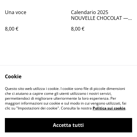
Una voce
Calendario 2025
NOUVELLE CHOCOLAT —
PREORDER
8,00 €
8,00 €
Cookie
Contact Us
Legal Terms
Questo sito web utilizza i cookie. I cookie sono file di piccole dimensioni
Privacy Policy
Cookie Policy
che ci aiutano a capire come gli utenti utilizzano i nostri servizi,
permettendoci di migliorare ulteriormente la loro esperienza. Per
maggiori informazioni sui cookie e sul modo in cui vengono utilizzati, fai
clic su "Impostazioni dei cookie". Consulta la nostra
Politica sui cookie
.
Accetta tutti
©
2026
Inferno 5